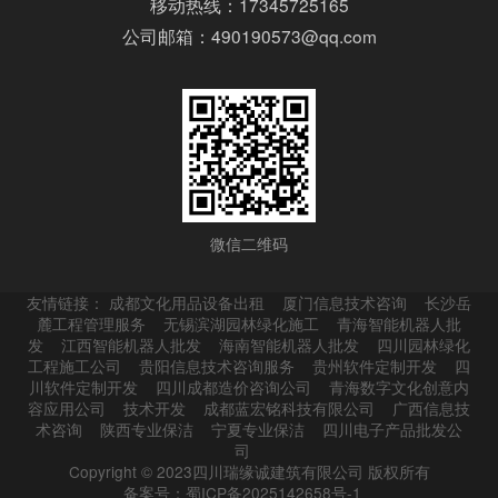
移动热线：17345725165
公司邮箱：490190573@qq.com
微信二维码
友情链接：
成都文化用品设备出租
厦门信息技术咨询
长沙岳
麓工程管理服务
无锡滨湖园林绿化施工
青海智能机器人批
发
江西智能机器人批发
海南智能机器人批发
四川园林绿化
工程施工公司
贵阳信息技术咨询服务
贵州软件定制开发
四
川软件定制开发
四川成都造价咨询公司
青海数字文化创意内
容应用公司
技术开发
成都蓝宏铭科技有限公司
广西信息技
术咨询
陕西专业保洁
宁夏专业保洁
四川电子产品批发公
司
Copyright © 2023四川瑞缘诚建筑有限公司 版权所有
备案号：蜀ICP备2025142658号-1