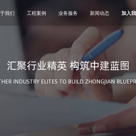
于我们
工程案例
业务服务
新闻动态
加入我
建筑设计
市政设计
电力设计
商物粮储藏（冷库冷冻）
农林设计
勘察资质
汇聚行业精英 构筑中建蓝图
水利设计
风景园林
土地规划
城乡规划
工程测绘
工程咨询
HER INDUSTRY ELITES TO BUILD ZHONGJIAN BLUEP
工程造价