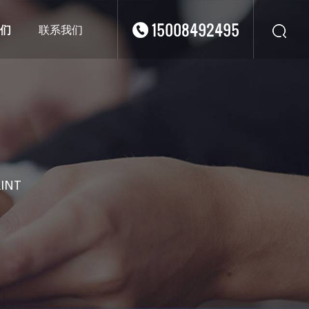
15008492495
们
联系我们
华东
华北
华南
华中
西南
西北
RINT
东南